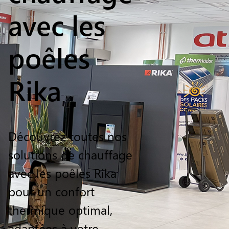
avec les
poêles
Rika
Découvrez toutes nos
solutions de chauffage
avec les poêles Rika
pour un confort
thermique optimal,
adaptées à votre