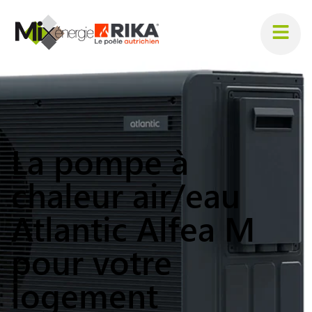
La pompe à
chaleur air/eau
Atlantic Alfea M
pour votre
logement